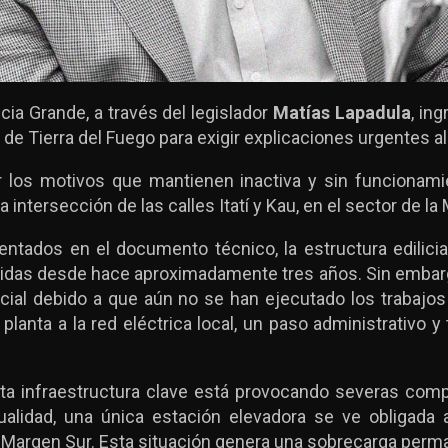
cia Grande, a través del legislador
Matías Lapadula
, in
 de Tierra del Fuego para exigir explicaciones urgentes al
er los motivos que mantienen inactiva y sin funcionami
a intersección de las calles Itatí y Kau, en el sector de l
ados en el documento técnico, la estructura edilicia y
idas desde hace aproximadamente tres años. Sin embar
ncial debido a que aún no se han ejecutado los trabaj
a planta a la red eléctrica local, un paso administrativo 
esta infraestructura clave está provocando severas com
ualidad, una única estación elevadora se ve obligada a
a Margen Sur. Esta situación genera una sobrecarga perma